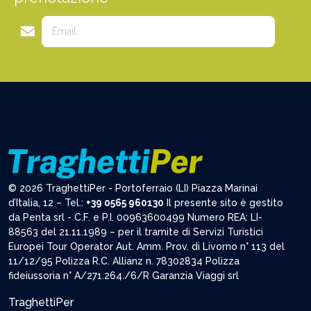
© 2026 TraghettiPer - Portoferraio (LI) Piazza Marinai
d’Italia, 12 – Tel.:
+39 0565 960130
Il presente sito è gestito
da Penta srl - C.F. e P.I. 00963600499 Numero REA: LI-
88563 del 21.11.1989 – per il tramite di Servizi Turistici
Europei Tour Operator Aut. Amm. Prov. di Livorno n° 113 del
11/12/95 Polizza R.C. Allianz n. 78302834 Polizza
fideiussoria n° A/271.264./6/R Garanzia Viaggi srl
TraghettiPer