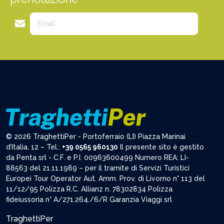
© 2026 TraghettiPer - Portoferraio (LI) Piazza Marinai
d’Italia, 12 – Tel.:
+39 0565 960130
Il presente sito è gestito
da Penta srl - C.F. e P.I. 00963600499 Numero REA: LI-
88563 del 21.11.1989 – per il tramite di Servizi Turistici
Europei Tour Operator Aut. Amm. Prov. di Livorno n° 113 del
11/12/95 Polizza R.C. Allianz n. 78302834 Polizza
fideiussoria n° A/271.264./6/R Garanzia Viaggi srl
TraghettiPer