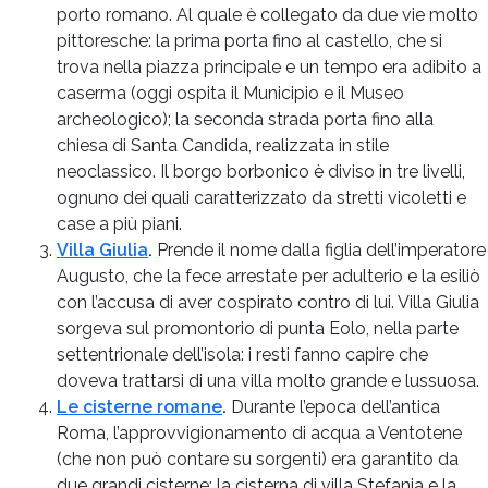
porto romano. Al quale è collegato da due vie molto
pittoresche: la prima porta fino al castello, che si
trova nella piazza principale e un tempo era adibito a
caserma (oggi ospita il Municipio e il Museo
archeologico); la seconda strada porta fino alla
chiesa di Santa Candida, realizzata in stile
neoclassico. Il borgo borbonico è diviso in tre livelli,
ognuno dei quali caratterizzato da stretti vicoletti e
case a più piani.
Villa Giulia
.
Prende il nome dalla figlia dell’imperatore
Augusto, che la fece arrestate per adulterio e la esiliò
con l’accusa di aver cospirato contro di lui. Villa Giulia
sorgeva sul promontorio di punta Eolo, nella parte
settentrionale dell’isola: i resti fanno capire che
doveva trattarsi di una villa molto grande e lussuosa.
Le cisterne romane
.
Durante l’epoca dell’antica
Roma, l’approvvigionamento di acqua a Ventotene
(che non può contare su sorgenti) era garantito da
due grandi cisterne: la cisterna di villa Stefania e la