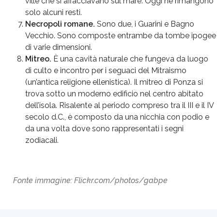
ville che si affacciavano sul mare. Oggi ne rimangono
solo alcuni resti.
Necropoli romane.
Sono due, i Guarini e Bagno
Vecchio. Sono composte entrambe da tombe ipogee
di varie dimensioni.
Mitreo.
È una cavità naturale che fungeva da luogo
di culto e incontro per i seguaci del Mitraismo
(un’antica religione ellenistica). Il mitreo di Ponza si
trova sotto un moderno edificio nel centro abitato
dell’isola. Risalente al periodo compreso tra il III e il IV
secolo d.C., è composto da una nicchia con podio e
da una volta dove sono rappresentati i segni
zodiacali.
Fonte immagine: Flickr.com/photos/gabpe