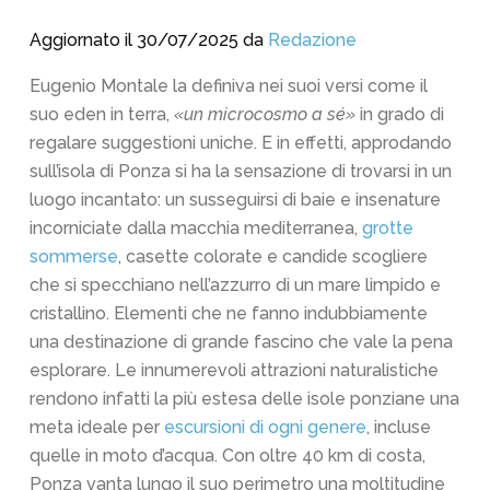
Aggiornato il 30/07/2025 da
Redazione
Eugenio Montale la definiva nei suoi versi come il
suo eden in terra,
«un microcosmo a sé»
in grado di
regalare suggestioni uniche. E in effetti, approdando
sull’isola di Ponza si ha la sensazione di trovarsi in un
luogo incantato: un susseguirsi di baie e insenature
incorniciate dalla macchia mediterranea,
grotte
sommerse
, casette colorate e candide scogliere
che si specchiano nell’azzurro di un mare limpido e
cristallino. Elementi che ne fanno indubbiamente
una destinazione di grande fascino che vale la pena
esplorare. Le innumerevoli attrazioni naturalistiche
rendono infatti la più estesa delle isole ponziane una
meta ideale per
escursioni di ogni genere
, incluse
quelle in moto d’acqua. Con oltre 40 km di costa,
Ponza vanta lungo il suo perimetro una moltitudine