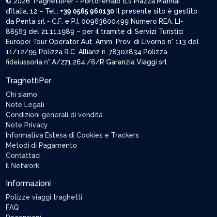
© 2026 TraghettiPer - Portoferraio (LI) Piazza Marinai
d’Italia, 12 – Tel.:
+39 0565 960130
Il presente sito è gestito
da Penta srl - C.F. e P.I. 00963600499 Numero REA: LI-
88563 del 21.11.1989 – per il tramite di Servizi Turistici
Europei Tour Operator Aut. Amm. Prov. di Livorno n° 113 del
11/12/95 Polizza R.C. Allianz n. 78302834 Polizza
fideiussoria n° A/271.264./6/R Garanzia Viaggi srl
TraghettiPer
Chi siamo
Note Legali
Condizioni generali di vendita
Note Privacy
Informativa Estesa di Cookies e Trackers
Metodi di Pagamento
Contattaci
Il Network
Informazioni
Polizze viaggi traghetti
FAQ